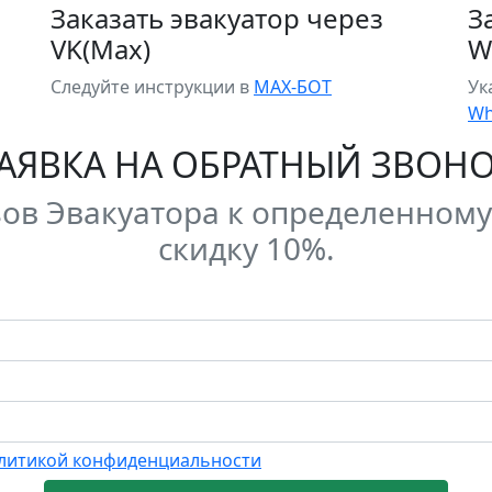
Заказать эвакуатор через
З
VK(Max)
W
Следуйте инструкции в
MAX-БОТ
Ук
Wh
АЯВКА НА ОБРАТНЫЙ ЗВОН
зов Эвакуатора к определенном
скидку 10%.
я
литикой конфиденциальности