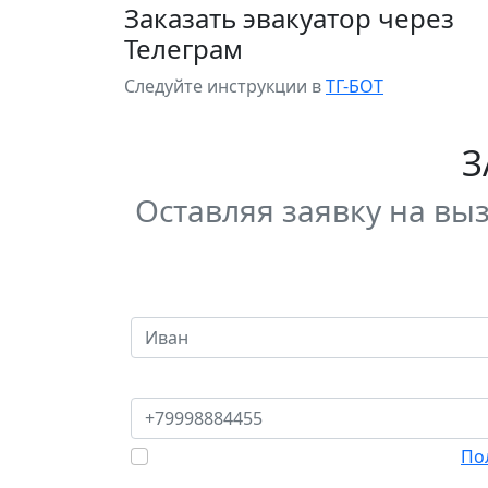
Заказать эвакуатор через
Телеграм
Следуйте инструкции в
ТГ-БОТ
З
Оставляя заявку на вы
Исправьте ошибки формы заполнения.
Укажите как мы можем к Вам обращатьс
Укажите Ваш номер телефона
Отправляя данные я соглашаюсь с
По